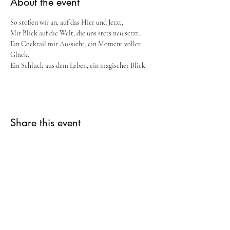
About the event
So stoßen wir an, auf das Hier und Jetzt,
Mit Blick auf die Welt, die uns stets neu setzt. 
Ein Cocktail mit Aussicht, ein Moment voller 
Glück, 
Ein Schluck aus dem Leben, ein magischer Blick.
Share this event
German Speaking Society Kuala
Lumpur
office@gsskl.com.my