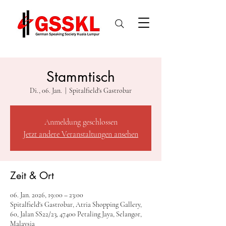
Stammtisch
Di., 06. Jan.
  |  
Spitalfield's Gastrobar
Anmeldung geschlossen
Jetzt andere Veranstaltungen ansehen
Zeit & Ort
06. Jan. 2026, 19:00 – 23:00
Spitalfield's Gastrobar, Atria Shopping Gallery,
60, Jalan SS22/23, 47400 Petaling Jaya, Selangor,
Malaysia